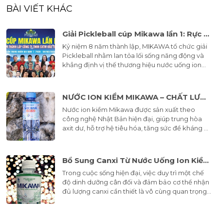
BÀI VIẾT KHÁC
Giải Pickleball cúp Mikawa lần 1: Rực rỡ kỷ niệm 8 năm hành trình phát triển
Kỷ niệm 8 năm thành lập, MIKAWA tổ chức giải
Pickleball nhằm lan tỏa lối sống năng động và
khẳng định vị thế thương hiệu nước uống ion
kiềm vì sức khỏe cộng đồng.
NƯỚC ION KIỀM MIKAWA – CHẤT LƯỢNG CHUẨN NHẬT CHO CUỘC SỐNG KHỎE MẠNH
Nước ion kiềm Mikawa được sản xuất theo
công nghệ Nhật Bản hiện đại, giúp trung hòa
axit dư, hỗ trợ hệ tiêu hóa, tăng sức đề kháng và
chống oxy hóa. Giải pháp nước uống an toàn,
chất lượng cho gia đình Việt, hướng đến cuộc
sống khỏe mạnh mỗi ngày.
Bổ Sung Canxi Từ Nước Uống Ion Kiềm và Nước Uống Tinh Khiết MIKAWA: Lợi Ích Cho Sức Khỏe?
Trong cuộc sống hiện đại, việc duy trì một chế
độ dinh dưỡng cân đối và đảm bảo cơ thể nhận
đủ lượng canxi cần thiết là vô cùng quan trọng.
Canxi không chỉ đóng vai trò quan trọng trong
việc duy trì sức khỏe của xương và răng mà còn